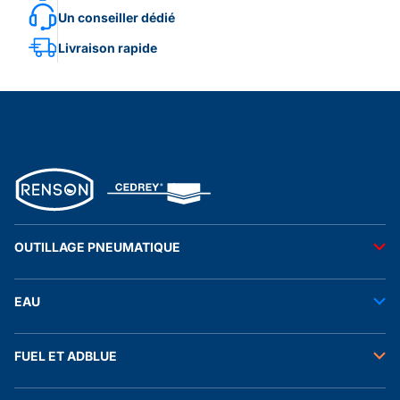
Un conseiller dédié
Livraison rapide
OUTILLAGE PNEUMATIQUE
Outils pneumatiques
EAU
Accessoires pneumatiques
Transfert de l'eau
FUEL ET ADBLUE
Tuyaux
Stockage de l'eau
Raccords et autres accessoires
Transfert fuel