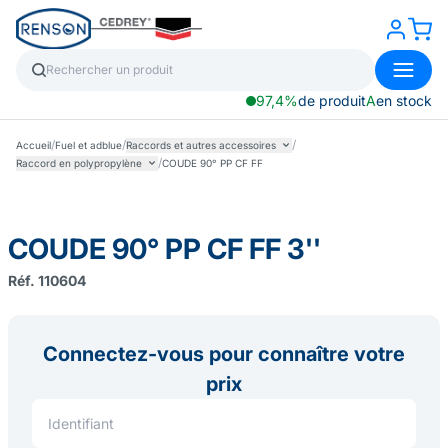
97,4%
de produit
A
en stock
/
/
/
Accueil
Fuel et adblue
Raccords et autres accessoires
/
Raccord en polypropylène
COUDE 90° PP CF FF
COUDE 90° PP CF FF 3''
Réf. 110604
Connectez-vous pour connaître votre
prix