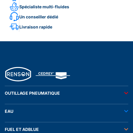
Spécialiste multi-fluides
Un conseiller dédié
Livraison rapide
OUTILLAGE PNEUMATIQUE
Outils pneumatiques
EAU
Accessoires pneumatiques
Transfert de l'eau
FUEL ET ADBLUE
Tuyaux