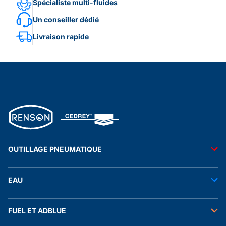
Spécialiste multi-fluides
Un conseiller dédié
Livraison rapide
OUTILLAGE PNEUMATIQUE
Outils pneumatiques
EAU
Accessoires pneumatiques
Transfert de l'eau
FUEL ET ADBLUE
Tuyaux
Stockage de l'eau