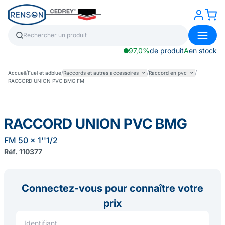
97,0%
de produit
A
en stock
/
/
/
/
Accueil
Fuel et adblue
Raccords et autres accessoires
Raccord en pvc
RACCORD UNION PVC BMG FM
RACCORD UNION PVC BMG
FM 50 x 1''1/2
Réf. 110377
Connectez-vous pour connaître votre
prix