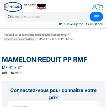
97,0%
de produit
A
en stock
/
/
/
Accueil
Fuel et adblue
Raccords et autres accessoires
/
Raccord en polypropylène
MAMELON REDUIT PP RMF MF
MAMELON REDUIT PP RMF
MF 4'' x 3''
Réf. 110260
Connectez-vous pour connaître votre
prix