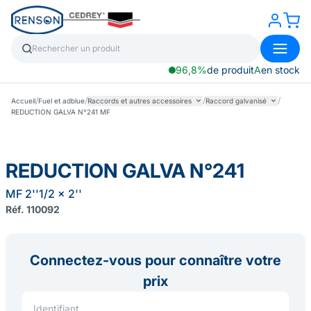
96,8%
de produit
A
en stock
/
/
/
/
Accueil
Fuel et adblue
Raccords et autres accessoires
Raccord galvanisé
REDUCTION GALVA N°241 MF
REDUCTION GALVA N°241
MF 2''1/2 x 2''
Réf. 110092
Connectez-vous pour connaître votre
prix