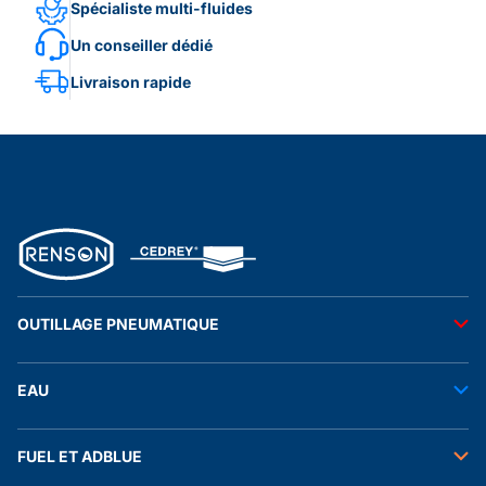
Spécialiste multi-fluides
Un conseiller dédié
Livraison rapide
OUTILLAGE PNEUMATIQUE
Outils pneumatiques
EAU
Accessoires pneumatiques
Transfert de l'eau
FUEL ET ADBLUE
Tuyaux
Stockage de l'eau