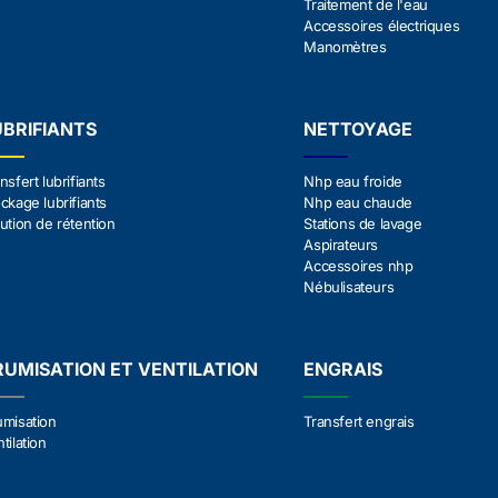
Traitement de l'eau
Accessoires électriques
Manomètres
UBRIFIANTS
NETTOYAGE
nsfert lubrifiants
Nhp eau froide
ckage lubrifiants
Nhp eau chaude
ution de rétention
Stations de lavage
Aspirateurs
Accessoires nhp
Nébulisateurs
RUMISATION ET VENTILATION
ENGRAIS
umisation
Transfert engrais
tilation