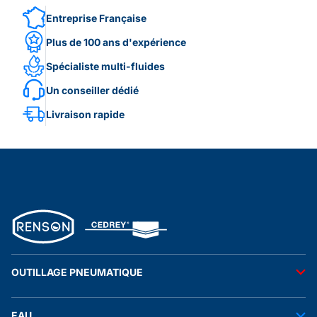
Entreprise Française
Plus de 100 ans d'expérience
Spécialiste multi-fluides
Un conseiller dédié
Livraison rapide
OUTILLAGE PNEUMATIQUE
Outils pneumatiques
EAU
Accessoires pneumatiques