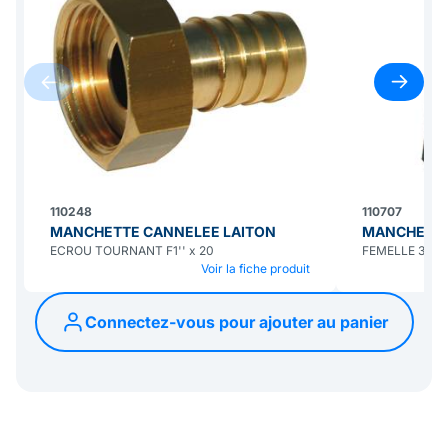
110248
110707
MANCHETTE CANNELEE LAITON
MANCHETTE
ECROU TOURNANT F1'' x 20
FEMELLE 3/4''
Voir la fiche produit
Connectez-vous pour ajouter au panier