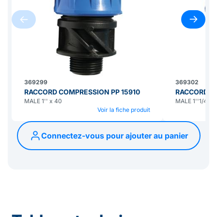
369299
369302
RACCORD COMPRESSION PP 15910
RACCORD C
MALE 1'' x 40
MALE 1''1/4 x 
Voir la fiche produit
Connectez-vous pour ajouter au panier