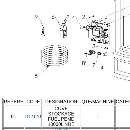
REPERE
CODE
DESIGNATION
QTE/MACHINE
CATE
CUVE
STOCKAGE
01
812170
1
FUEL PEMD
10000L NUE