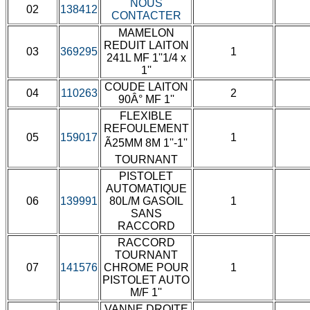
NOUS
02
138412
CONTACTER
MAMELON
REDUIT LAITON
03
369295
1
241L MF 1''1/4 x
1''
COUDE LAITON
04
110263
2
90Â° MF 1''
FLEXIBLE
REFOULEMENT
05
159017
1
Ã25MM 8M 1''-1''
TOURNANT
PISTOLET
AUTOMATIQUE
06
139991
80L/M GASOIL
1
SANS
RACCORD
RACCORD
TOURNANT
07
141576
CHROME POUR
1
PISTOLET AUTO
M/F 1''
VANNE DROITE