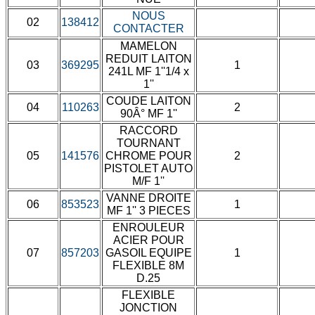
NOUS
02
138412
CONTACTER
MAMELON
REDUIT LAITON
03
369295
1
241L MF 1''1/4 x
1''
COUDE LAITON
04
110263
2
90Â° MF 1''
RACCORD
TOURNANT
05
141576
CHROME POUR
2
PISTOLET AUTO
M/F 1''
VANNE DROITE
06
853523
1
MF 1'' 3 PIECES
ENROULEUR
ACIER POUR
07
857203
GASOIL EQUIPE
1
FLEXIBLE 8M
D.25
FLEXIBLE
JONCTION