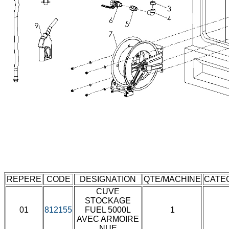
REPERE
CODE
DESIGNATION
QTE/MACHINE
CATE
CUVE
STOCKAGE
01
812155
FUEL 5000L
1
AVEC ARMOIRE
NUE