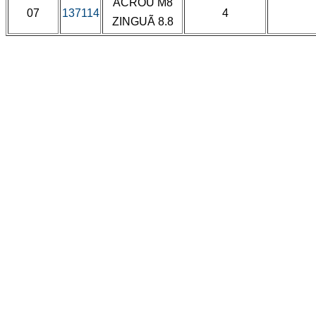
ÃCROU M8
07
137114
4
ZINGUÃ 8.8