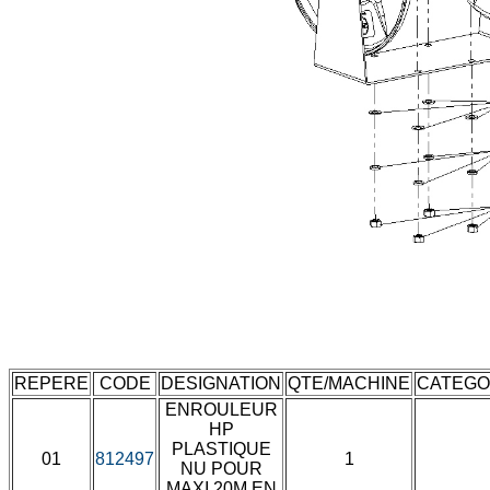
REPERE
CODE
DESIGNATION
QTE/MACHINE
CATEGO
ENROULEUR
HP
PLASTIQUE
01
812497
1
NU POUR
MAXI 20M EN