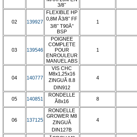
3/8''
FLEXIBLE HP
0,8M Ã3/8'' FF
02
139927
1
3/8'' T90Â°
BSP
POIGNEE
COMPLETE
03
139546
POUR
1
ENROULEUR
MANUEL ABS
VIS CHC
M8x1,25x16
04
140777
4
ZINGUÃ 8.8
DIN912
RONDELLE
05
140851
8
Ã8x16
RONDELLE
GROWER M8
06
137125
4
ZINGUÃ
DIN127B