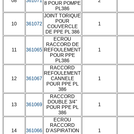
08
361071
2
8 POUR POMPE
PL386
JOINT TORIQUE
POUR
10
361072
1
COUVERCLE
DE PPE PL 386
ECROU
RACCORD DE
11
361065
REFOULEMENT
1
POUR PPE
PL386
RACCORD
REFOULEMENT
12
361067
CANNELE
1
POUR PPE PL
386
RACCORD
DOUBLE 3/4''
13
361069
1
POUR PPE PL
386
ECROU
RACCORD
14
361066
D'ASPIRATION
1