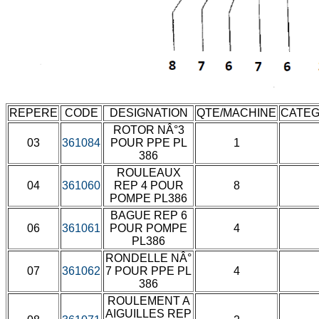
REPERE
CODE
DESIGNATION
QTE/MACHINE
CATEG
ROTOR NÂ°3
03
361084
POUR PPE PL
1
386
ROULEAUX
04
361060
REP 4 POUR
8
POMPE PL386
BAGUE REP 6
06
361061
POUR POMPE
4
PL386
RONDELLE NÂ°
07
361062
7 POUR PPE PL
4
386
ROULEMENT A
AIGUILLES REP