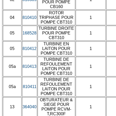
POUR POMPE
CB160
ROTOR
04
810410
TRIPHASE POUR
1
POMPE CBT310
TURBINE DROITE
05
168528
POUR POMPE
1
CBT310
TURBINE EN
05
810412
LAITON POUR
1
POMPE CBT310
TURBINE DE
REFOULEMENT
05a
810413
1
LAITON POUR
POMPE CBT310
TURBINE DE
REFOULEMENT
05a
810411
1
LAITON POUR
POMPE CBT310
OBTURATEUR &
SIEGE POUR
13
364040
1
POMPE RCVM-
T,RC300F