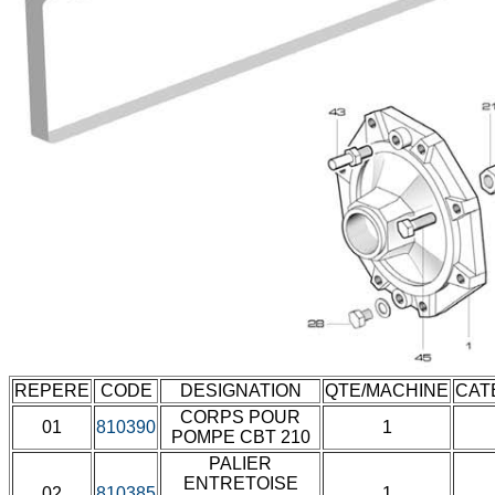
REPERE
CODE
DESIGNATION
QTE/MACHINE
CAT
CORPS POUR
01
810390
1
POMPE CBT 210
PALIER
ENTRETOISE
02
810385
1