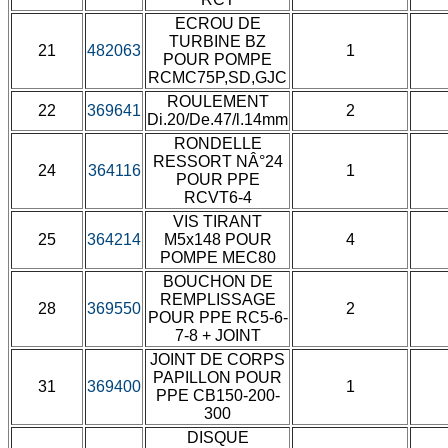
ECROU DE
TURBINE BZ
21
482063
1
POUR POMPE
RCMC75P,SD,GJC
ROULEMENT
22
369641
2
Di.20/De.47/l.14mm
RONDELLE
RESSORT NÂ°24
24
364116
1
POUR PPE
RCVT6-4
VIS TIRANT
25
364214
M5x148 POUR
4
POMPE MEC80
BOUCHON DE
REMPLISSAGE
28
369550
2
POUR PPE RC5-6-
7-8 + JOINT
JOINT DE CORPS
PAPILLON POUR
31
369400
1
PPE CB150-200-
300
DISQUE