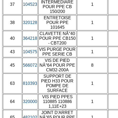
INTERMEDIARE
37
104523
1
POUR PPE CB
150/200
ENTRETOISE
38
320128
POUR PPE
1
101645
CLAVETTE NÂ°40
40
364218
POUR PPE CB150
1
- CBT200
VIS PURGE POUR
43
104575
1
PPE SERIE CB
VIS DE PIED
45
566072
NÂ°64 POUR PPE
8
CM32-200A
SUPPORT DE
PIED H33 POUR
63
810393
1
POMPE DE
SURFACE
VIS PIED PPES
64
320000
110885 110886
1
1,11E+23
JOINT D'ARRET
65
482102
NÂ°65 POUR PPE
1