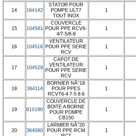
STATOR POUR
14
164142
POMPE ULT7
1
TOUT INOX
COUVERCLE
15
104581
POUR PPE RCV6-
1
4/7-5/8-9
VENTILATEUR
16
104516
POUR PPE SERIE
1
RCV
CAPOT DE
VENTILATEUR
17
104529
1
POUR PPE SERIE
RCV
BORNIER NÂ°18
18
364114
POUR PPES
1
RCVT6-4 7-5 8-6
COUVERCLE DE
BOITE A BORNE
19
810190
1
POUR POMPE
CB150
LARMIER NÂ°20
20
364080
POUR PPE RCM
1
RCT