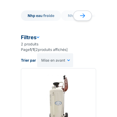
Nhp eau froide
Nhp eau chaude
Sta
Nhp eau froide
Nhp eau chaude
Sta
Filtres
2
produits
Page
1
/
1
[
2
produits affichés
]
Trier par