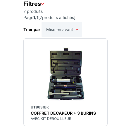
Filtres
7
produits
Page
1
/
1
[
7
produits affichés
]
Trier par
UT8631BK
COFFRET DECAPEUR + 3 BURINS
AVEC KIT DEROUILLEUR