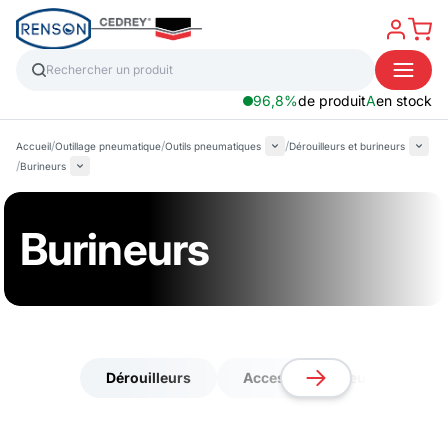
96,8%
de produit
A
en stock
/
/
/
Accueil
Outillage pneumatique
Outils pneumatiques
Dérouilleurs et burineurs
/
Burineurs
Burineurs
Dérouilleurs
Access dérouilleurs burineur
Dérouilleurs
Access dérouilleurs burineur