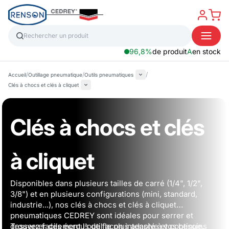
96,8%
de produit
A
en stock
/
/
/
Accueil
Outillage pneumatique
Outils pneumatiques
Clés à chocs et clés à cliquet
Clés à chocs et clés
à cliquet
Disponibles dans plusieurs tailles de carré (1/4", 1/2",
3/8") et en plusieurs configurations (mini, standard,
industrie...), nos clés à chocs et clés à cliquet
pneumatiques CEDREY sont idéales pour serrer et
desserrer des écrous de façon intensive et continue.
Trouvez facilement l'outil le plus adapté à vos besoins