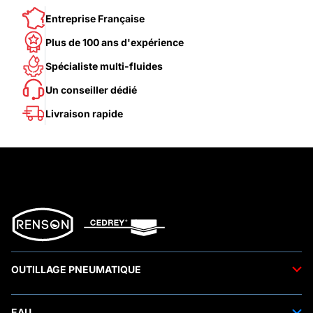
Entreprise Française
Plus de 100 ans d'expérience
Spécialiste multi-fluides
Un conseiller dédié
Livraison rapide
OUTILLAGE PNEUMATIQUE
Outils pneumatiques
EAU
Accessoires pneumatiques