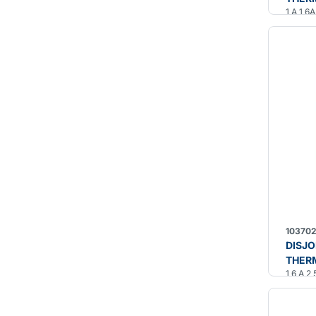
1 A 1,6
10370
DISJ
THER
1,6 A 2