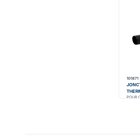
101871
JONC
THER
POUR C