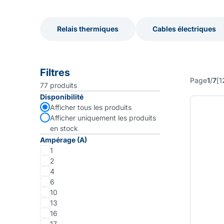
Relais thermiques
Cables électriques
Relais thermiques
Cables électriques
Filtres
Page
1
/
7
[
1
77
produits
Disponibilité
Afficher tous les produits
Afficher uniquement les produits
en stock
Ampérage (A)
1
2
4
6
10
13
16
17