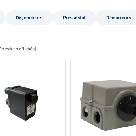
Disjoncteurs
Pressostat
Démarreurs
Disjoncteurs
Pressostat
Démarreurs
2
produits affichés
]