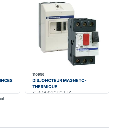
110956
PINCES
DISJONCTEUR MAGNETO-
THERMIQUE
2,5 A 4A AVEC BOITIER
ant