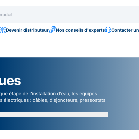
Devenir distributeur
Nos conseils d'experts
Contacter un
ques
e étape de l'installation d'eau, les équipes
 électriques :
câbles
,
disjoncteurs
,
pressostats