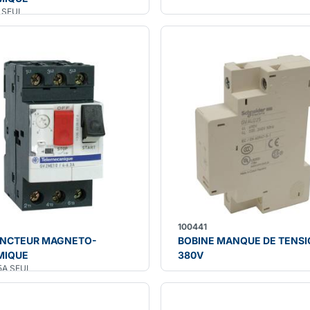
A SEUL
2
100441
ONCTEUR MAGNETO-
BOBINE MANQUE DE TENS
MIQUE
380V
,5A SEUL