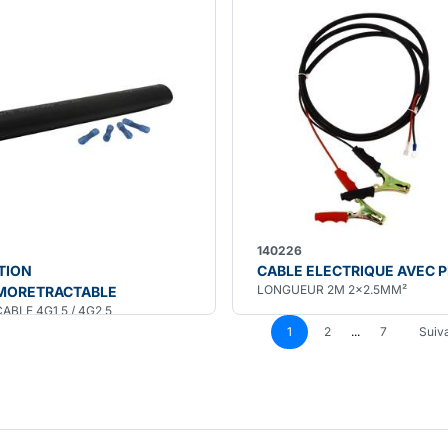
140226
TION
CABLE ELECTRIQUE AVEC 
LONGUEUR 2M 2x2.5MM²
MORETRACTABLE
ABLE 4G1,5 / 4G2,5
1
2
...
7
Suiv