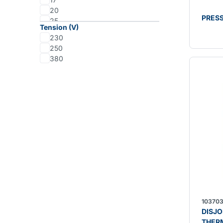
20
PRES
25
Tension (V)
40
230
63
250
380
10370
DISJ
THER