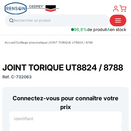
96,8%
de produit
A
en stock
/
/
Accueil
Outillage pneumatique
JOINT TORIQUE UT8824 / 8788
JOINT TORIQUE UT8824 / 8788
Réf. C-732063
Connectez-vous pour connaître votre
prix