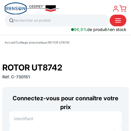
96,9%
de produit
A
en stock
/
/
Accueil
Outillage pneumatique
ROTOR UT8742
ROTOR UT8742
Réf. C-730151
Connectez-vous pour connaître votre
prix