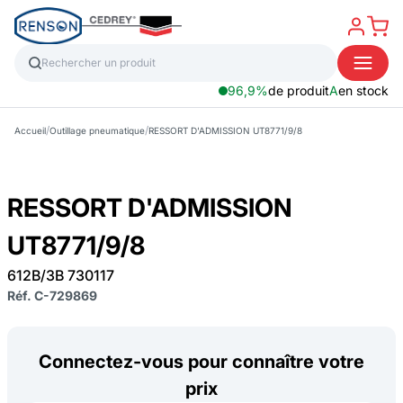
96,9%
de produit
A
en stock
/
/
Accueil
Outillage pneumatique
RESSORT D'ADMISSION UT8771/9/8
RESSORT D'ADMISSION
UT8771/9/8
612B/3B 730117
Réf. C-729869
Connectez-vous pour connaître votre
prix