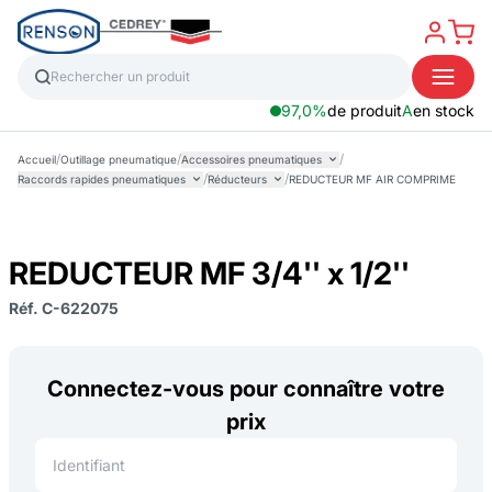
97,0%
de produit
A
en stock
/
/
/
Accueil
Outillage pneumatique
Accessoires pneumatiques
/
/
Raccords rapides pneumatiques
Réducteurs
REDUCTEUR MF AIR COMPRIME
REDUCTEUR MF 3/4'' x 1/2''
Réf. C-622075
Connectez-vous pour connaître votre
prix