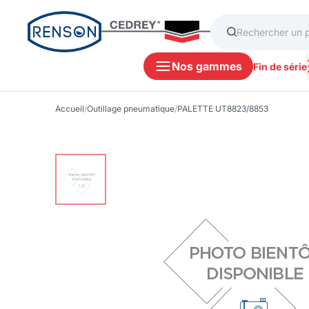
Nos gammes
Fin de série
Accueil
/
Outillage pneumatique
/
PALETTE UT8823/8853