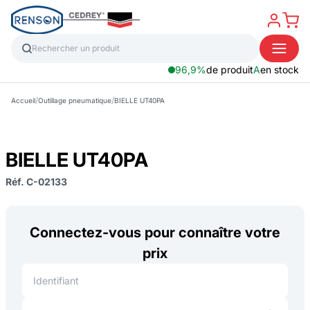
96,9%
de produit
A
en stock
/
/
Accueil
Outillage pneumatique
BIELLE UT40PA
BIELLE UT40PA
Réf. C-02133
Connectez-vous pour connaître votre
prix