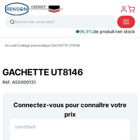
96,9%
de produit
A
en stock
/
/
Accueil
Outillage pneumatique
GACHETTE UT8146
GACHETTE UT8146
Réf. A55000131
Connectez-vous pour connaître votre
prix