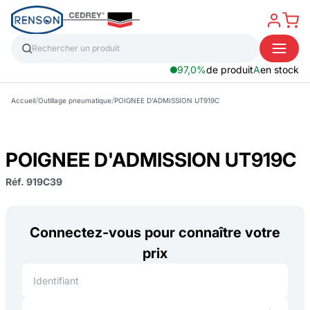
97,0%
de produit
A
en stock
/
/
Accueil
Outillage pneumatique
POIGNEE D'ADMISSION UT919C
POIGNEE D'ADMISSION UT919C
Réf. 919C39
Connectez-vous pour connaître votre
prix