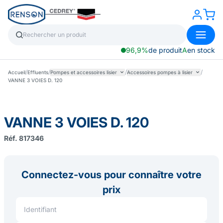
96,9%
de produit
A
en stock
/
/
/
/
Accueil
Effluents
Pompes et accessoires lisier
Accessoires pompes à lisier
VANNE 3 VOIES D. 120
VANNE 3 VOIES D. 120
Réf. 817346
Connectez-vous pour connaître votre
prix