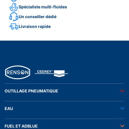
Spécialiste multi-fluides
Un conseiller dédié
Livraison rapide
OUTILLAGE PNEUMATIQUE
Outils pneumatiques
EAU
Accessoires pneumatiques
Transfert de l'eau
FUEL ET ADBLUE
Tuyaux