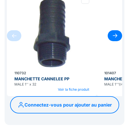
110732
101407
MANCHETTE CANNELEE PP
MANCHETTE
MALE 1'' x 32
MALE 1''1/4 x 
Voir la fiche produit
Connectez-vous pour ajouter au panier