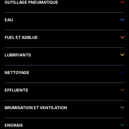
OUTILLAGE PNEUMATIQUE
Outils pneumatiques
EAU
Accessoires pneumatiques
Transfert de l'eau
FUEL ET ADBLUE
Tuyaux
Stockage de l'eau
Raccords et autres accessoires
Transfert fuel
Traitement de l'eau
LUBRIFIANTS
Transfert adblue®
Accessoires électriques
Stockage fuel
Manomètres
Raccords et autres accessoires
Transfert lubrifiants
Stockage adblue®
NETTOYAGE
Stockage lubrifiants
Transfert produit chimique
Solution de rétention
Stockage biofuel
Nhp eau froide
EFFLUENTS
Nhp eau chaude
Stations de lavage
Aspirateurs
Raclâge lisier
Accessoires nhp
BRUMISATION ET VENTILATION
Malaxage lisier
Nébulisateurs
Tuyaux
Pompes et accessoires lisier
Brumisation
Séparation lisier
ENGRAIS
Ventilation
Aspersion