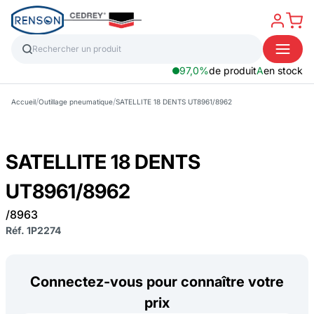
97,0%
de produit
A
en stock
/
/
Accueil
Outillage pneumatique
SATELLITE 18 DENTS UT8961/8962
SATELLITE 18 DENTS
UT8961/8962
/8963
Réf. 1P2274
Connectez-vous pour connaître votre
prix