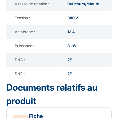
Vitesse de rotation :
900 tours/minute
Tension :
380 V
Ampérage :
13 A
Puissance :
3 kW
DNA :
2''
DNR :
2''
Documents relatifs au
produit
Fiche