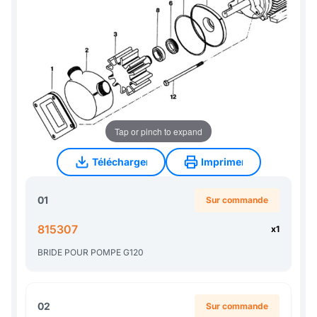
Tap or pinch to expand
Télécharger
Imprimer
Télécharger
Imprimer
01
Sur commande
815307
x1
BRIDE POUR POMPE G120
02
Sur commande