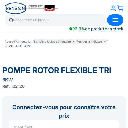
96,8%
de produit
A
en stock
/
/
/
/
Accueil
Alimentation
Transfert liquide alimentaire
Pompes à mélasse
POMPE A MELASSE
POMPE ROTOR FLEXIBLE TRI
3KW
Réf. 102126
Connectez-vous pour connaître votre
prix