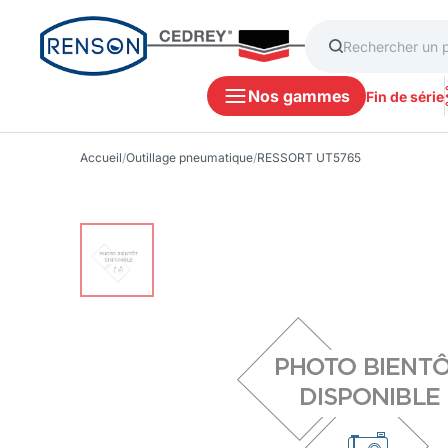
Nos gammes
Fin de série
Accueil
/
Outillage pneumatique
/
RESSORT UT5765