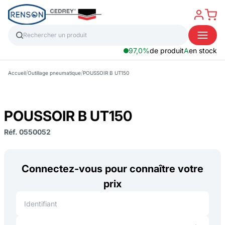
97,0%
de produit
A
en stock
/
/
Accueil
Outillage pneumatique
POUSSOIR B UT150
POUSSOIR B UT150
Réf. 0550052
Connectez-vous pour connaître votre
prix