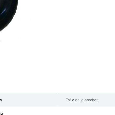
m
Taille de la broche :
au