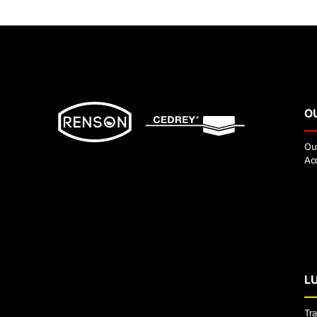
O
Ou
Ac
L
Tra