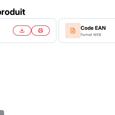
produit
Code EAN
Format WEB